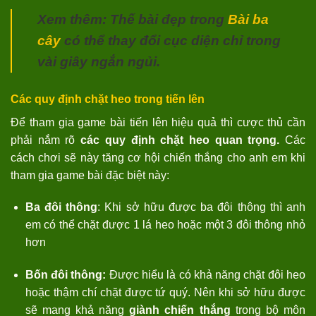
Xem thêm: Thế bài đẹp trong
Bài ba
cây
có thể thay đổi cục diện chỉ trong
vài giây ngắn ngủi.
Các quy định chặt heo trong tiến lên
Để tham gia game bài tiến lên hiệu quả thì cược thủ cần
phải nắm rõ
các quy định chặt heo quan trọng.
Các
cách chơi sẽ này tăng cơ hội chiến thắng cho anh em khi
tham gia game bài đặc biệt này:
Ba đôi thông
: Khi sở hữu được ba đôi thông thì anh
em có thể chặt được 1 lá heo hoặc một 3 đôi thông nhỏ
hơn
Bốn đôi thông:
Được hiểu là có khả năng chặt đôi heo
hoặc thậm chí chặt được tứ quý. Nên khi sở hữu được
sẽ mang khả năng
giành chiến thắng
trong bộ môn