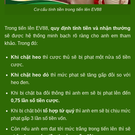
Cơ cấu tính tiền trong tiến lên EV88
Trong tiến lên EV88,
quy định tính tiền và nhận thưởng
sẽ được hệ thống minh bạch rõ ràng cho anh em tham
khảo. Trong đó:
Khi chặt heo
thì cược thủ sẽ bị phạt một nửa số tiền
cược.
Khi chặt heo đỏ
thì mức phạt sẽ tăng gấp đôi so với
heo đen.
Khi bị chặt ba đôi thông thì anh em sẽ bị phạt lên đến
0,75 lần số tiền cược.
Khi bị chặt bởi
tổ hợp tứ quý
thì anh em sẽ bị chịu mức
phạt gấp 3 lần số tiền vốn.
Còn nếu anh em đạt tới mức trắng trong tiến lên thì sẽ