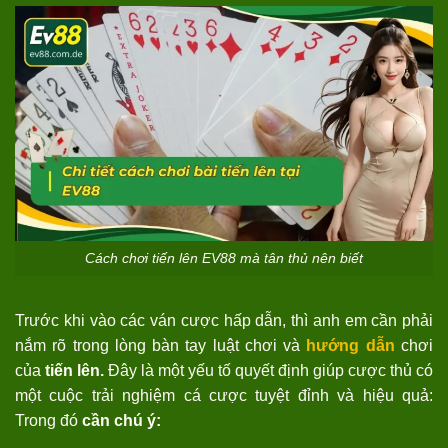
Cách chơi tiến lên EV88 mà tân thủ nên biết
Trước khi vào các ván cược hấp dẫn, thì anh em cần phải
nắm rõ trong lòng bàn tay luật chơi và
hướng dẫn
chơi
của
tiến lên.
Đây là một yếu tố quyết định giúp cược thủ có
một cuộc trải nghiệm cá cược tuyệt đỉnh và hiệu quả:
Trong đó
cần chú ý: