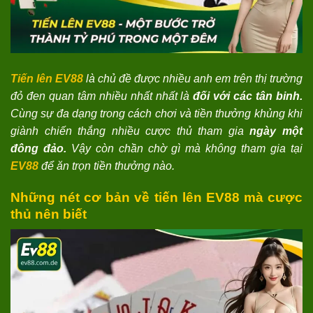
Tiến lên EV88
là chủ đề được nhiều anh em trên thị trường
đỏ đen quan tâm nhiều nhất nhất là
đối với các tân binh.
Cùng sự đa dạng trong cách chơi và tiền thưởng khủng khi
giành chiến thắng nhiều cược thủ tham gia
ngày một
đông đảo.
Vậy còn chần chờ gì mà không tham gia tại
EV88
để ăn trọn tiền thưởng nào.
Những nét cơ bản về tiến lên EV88 mà cược
thủ nên biết