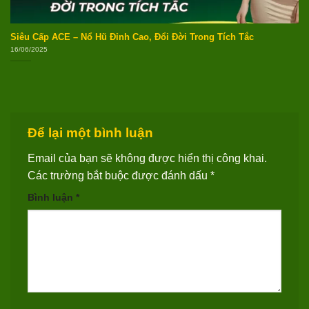
Siêu Cấp ACE – Nổ Hũ Đỉnh Cao, Đổi Đời Trong Tích Tắc
16/06/2025
Để lại một bình luận
Email của bạn sẽ không được hiển thị công khai.
Các trường bắt buộc được đánh dấu
*
Bình luận
*