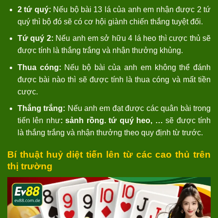
2 tứ quý:
Nếu bộ bài 13 lá của anh em nhận được 2 tứ
quý thì bộ đó sẽ có cơ hội giành chiến thắng tuyệt đối.
Tứ quý 2:
Nếu anh em sở hữu 4 lá heo thì cược thủ sẽ
được tính là thắng trắng và nhận thưởng khủng.
Thua cóng:
Nếu bộ bài của anh em không thể đánh
được bài nào thì sẽ được tính là thua cóng và mất tiền
cược.
Thắng trắng:
Nếu anh em đạt được các quân bài trong
tiến lên như
: sảnh rồng.
tứ quý heo, …
sẽ được tính
là thắng trắng và nhận thưởng theo quy định từ trước.
Bí thuật huỷ diệt tiến lên từ các cao thủ trên
thị trường