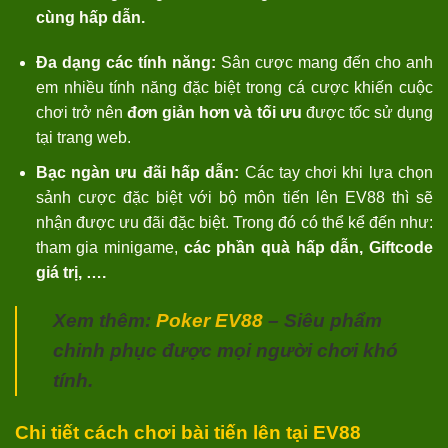
cùng hấp dẫn.
Đa dạng các tính năng:
Sân cược mang đến cho anh
em nhiều tính năng đặc biệt trong cá cược khiến cuộc
chơi trở nên
đơn giản hơn và tối ưu
được tốc sử dụng
tại trang web.
Bạc ngàn ưu đãi hấp dẫn:
Các tay chơi khi lựa chọn
sảnh cược đặc biệt với bộ môn tiến lên EV88 thì sẽ
nhận được ưu đãi đặc biệt. Trong đó có thể kể đến như:
tham gia minigame,
các phần quà hấp dẫn, Giftcode
giá trị, ….
Xem thêm:
Poker EV88
– Siêu phẩm
chinh phục được mọi người chơi khó
tính.
Chi tiết cách chơi bài tiến lên tại EV88