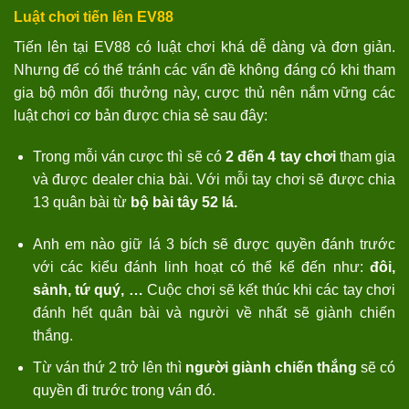
Luật chơi tiến lên EV88
Tiến lên tại EV88 có luật chơi khá dễ dàng và đơn giản.
Nhưng để có thể tránh các vấn đề không đáng có khi tham
gia bộ môn đổi thưởng này, cược thủ nên nắm vững các
luật chơi cơ bản được chia sẻ sau đây:
Trong mỗi ván cược thì sẽ có
2 đến 4 tay chơi
tham gia
và được dealer chia bài. Với mỗi tay chơi sẽ được chia
13 quân bài từ
bộ bài tây 52 lá.
Anh em nào giữ lá 3 bích sẽ được quyền đánh trước
với các kiểu đánh linh hoạt có thể kể đến như:
đôi,
sảnh, tứ quý, …
Cuộc chơi sẽ kết thúc khi các tay chơi
đánh hết quân bài và người về nhất sẽ giành chiến
thắng.
Từ ván thứ 2 trở lên thì
người giành chiến thắng
sẽ có
quyền đi trước trong ván đó.